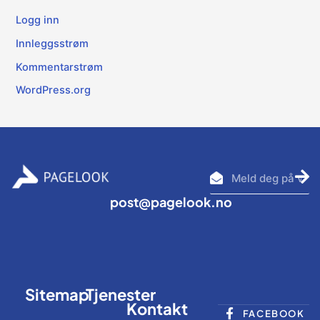
Logg inn
Innleggsstrøm
Kommentarstrøm
WordPress.org
Se
inn
post@pagelook.no
Sitemap
Tjenester
Kontakt
FACEBOOK