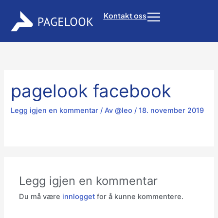
Hopp
Kontakt oss
Flyout
rett
til
Menu
innholdet
pagelook facebook
Legg igjen en kommentar
/ Av
@leo
/
18. november 2019
Legg igjen en kommentar
Du må være
innlogget
for å kunne kommentere.