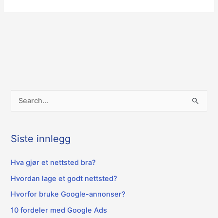
S
ø
k
Siste innlegg
e
t
Hva gjør et nettsted bra?
t
Hvordan lage et godt nettsted?
e
Hvorfor bruke Google-annonser?
r
10 fordeler med Google Ads
: