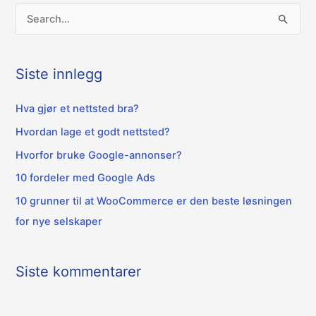
S
ø
k
Siste innlegg
e
t
Hva gjør et nettsted bra?
t
Hvordan lage et godt nettsted?
e
Hvorfor bruke Google-annonser?
r
10 fordeler med Google Ads
:
10 grunner til at WooCommerce er den beste løsningen
for nye selskaper
Siste kommentarer