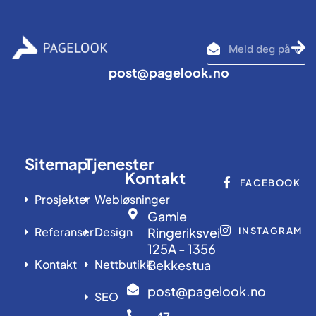
Se
inn
post@pagelook.no
Sitemap
Tjenester
Kontakt
FACEBOOK
Prosjekter
Webløsninger
Gamle
Referanser
Design
Ringeriksvei
INSTAGRAM
125A - 1356
Kontakt
Nettbutikk
Bekkestua
post@pagelook.no
SEO