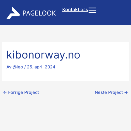
Hopp
Kontakt oss
Flyout
rett
til
Menu
innholdet
kibonorway.no
Av
@leo
/
25. april 2024
←
Forrige Project
Neste Project
→