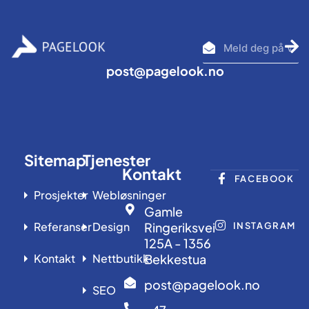
Se
inn
post@pagelook.no
Sitemap
Tjenester
Kontakt
FACEBOOK
Prosjekter
Webløsninger
Gamle
Referanser
Design
Ringeriksvei
INSTAGRAM
125A - 1356
Kontakt
Nettbutikk
Bekkestua
post@pagelook.no
SEO