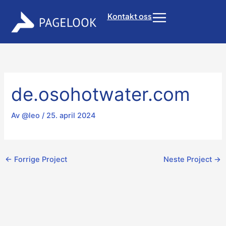
Hopp
Kontakt oss
Flyout
rett
til
Menu
innholdet
de.osohotwater.com
Av
@leo
/
25. april 2024
←
Forrige Project
Neste Project
→