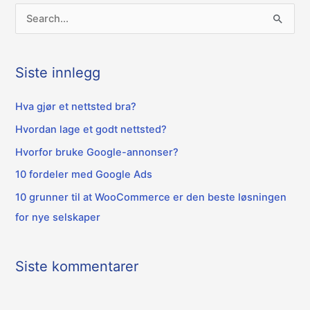
S
ø
k
Siste innlegg
e
t
Hva gjør et nettsted bra?
t
Hvordan lage et godt nettsted?
e
Hvorfor bruke Google-annonser?
r
10 fordeler med Google Ads
:
10 grunner til at WooCommerce er den beste løsningen
for nye selskaper
Siste kommentarer